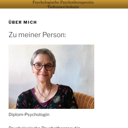
Zum
DIPL.-PSYCH. J. HEYNE
Tiefenpsychologie
Inhalt
springen
ÜBER MICH
Zu meiner Person:
‑
Diplom
Psychologin